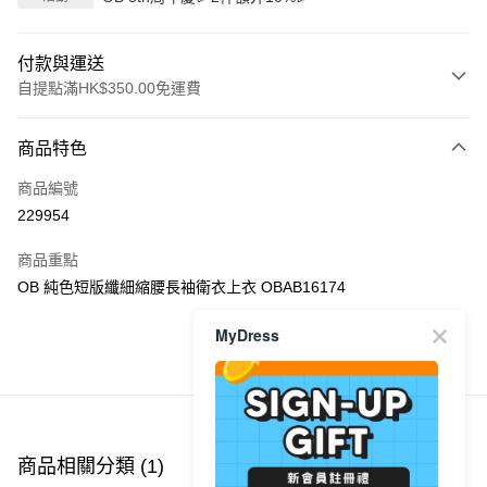
付款與運送
自提點滿HK$350.00免運費
付款方式
商品特色
信用卡
商品編號
Apple Pay
229954
AlipayHK
商品重點
PayMe
OB 純色短版纖細縮腰長袖衛衣上衣 OBAB16174
WeChat Pay
MyDress
商品推薦
送貨方式
付款後順豐自助櫃
每筆HK$40.00，滿HK$350.00或以上免運費
商品相關分類 (1)
付款後順豐站及營業點