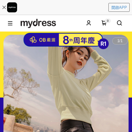
開啟APP
0
1
/
1