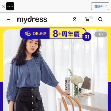
開啟APP
0
1
/
1