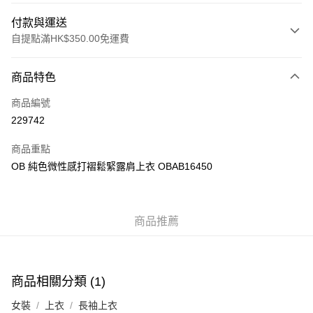
付款與運送
自提點滿HK$350.00免運費
付款方式
商品特色
信用卡
商品編號
Apple Pay
229742
AlipayHK
商品重點
PayMe
OB 純色微性感打褶鬆緊露肩上衣 OBAB16450
WeChat Pay
商品推薦
送貨方式
付款後順豐自助櫃
每筆HK$40.00，滿HK$350.00或以上免運費
商品相關分類 (1)
付款後順豐站及營業點
女裝
上衣
長袖上衣
每筆HK$40.00，滿HK$350.00或以上免運費