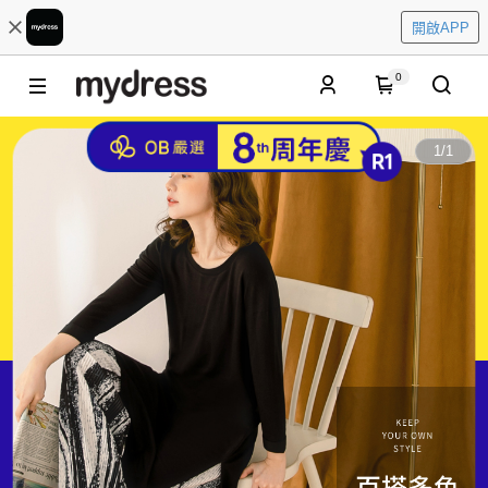
開啟APP
0
1
/
1