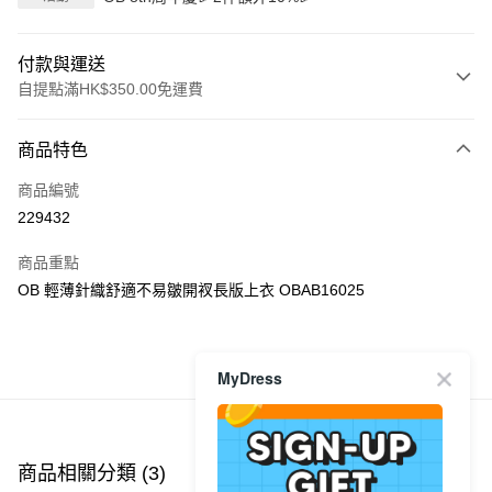
付款與運送
自提點滿HK$350.00免運費
付款方式
商品特色
信用卡
商品編號
Apple Pay
229432
AlipayHK
商品重點
PayMe
OB 輕薄針織舒適不易皺開衩長版上衣 OBAB16025
WeChat Pay
商品推薦
MyDress
送貨方式
付款後順豐自助櫃
每筆HK$40.00，滿HK$350.00或以上免運費
商品相關分類 (3)
查看全部
付款後順豐站及營業點