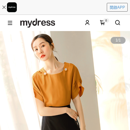
開啟APP
0
1
/
1