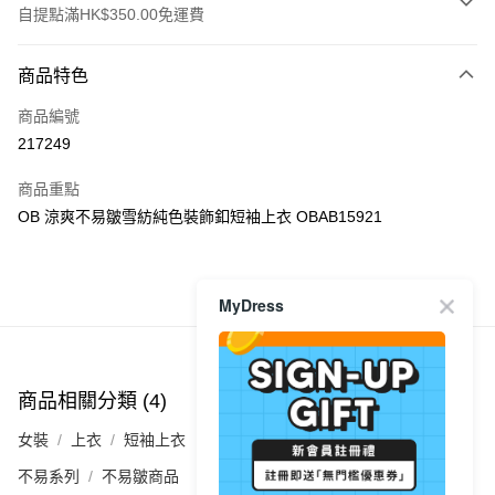
自提點滿HK$350.00免運費
付款方式
商品特色
信用卡
商品編號
Apple Pay
217249
AlipayHK
商品重點
PayMe
OB 涼爽不易皺雪紡純色裝飾釦短袖上衣 OBAB15921
WeChat Pay
商品推薦
MyDress
送貨方式
付款後順豐自助櫃
每筆HK$40.00，滿HK$350.00或以上免運費
商品相關分類 (4)
查看全部
付款後順豐站及營業點
女裝
上衣
短袖上衣
每筆HK$40.00，滿HK$350.00或以上免運費
不易系列
不易皺商品
付款後順豐合作便利店