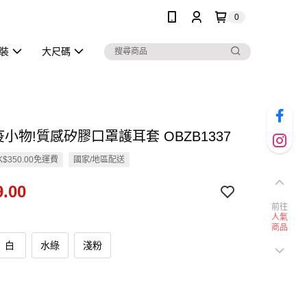
0
泳裝
大尺碼
疫小物!質感矽膠口罩護耳套 OBZB1337
$350.00免運費
國家/地區配送
.00
前往
人氣
商品
白
水綠
淺粉