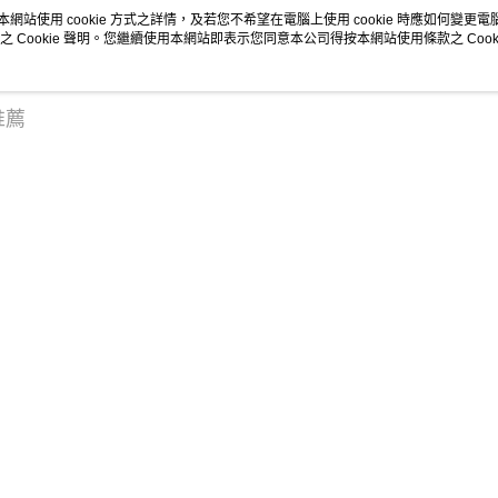
本網站使用 cookie 方式之詳情，及若您不希望在電腦上使用 cookie 時應如何變更電腦的
美容護膚
之 Cookie 聲明。您繼續使用本網站即表示您同意本公司得按本網站使用條款之 Cooki
分享
送貨方式
付款後順
推薦
每筆HK$4
付款後順
每筆HK$4
類熱賣
全店暢銷排行
付款後順
每筆HK$4
付款後其
每筆HK$4
關於我們
客戶服務
順豐速遞 /
品牌故事
購物說明
每筆HK$4
商店簡介
條款及細則
私隱政策及網站使用條款
聯絡我們
其他國家/
收實際運費