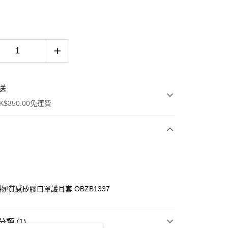
送
$350.00免運費
物!質感矽膠口罩護耳套 OBZB1337
類 (1)
ay