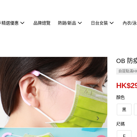
🌟精選優惠
品牌總覽
熱銷/新品
日台女裝
內衣/
OB 防
自提點滿HK
HK$29
顏色
黑
尺碼
F