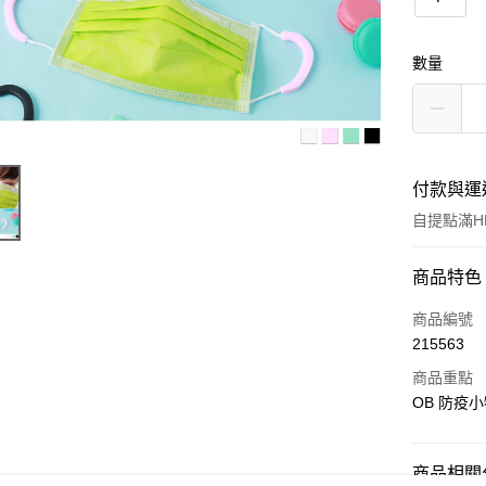
數量
付款與運
自提點滿HK
付款方式
商品特色
信用卡
商品編號
215563
Apple Pay
商品重點
AlipayHK
OB 防疫小
PayMe
商品相關分
WeChat P