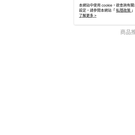
本網站中使用 cookie，欲查詢有關
設定，請參閱本網站「
私隱政策
」
用 cookie。
了解更多 >
商品
本分