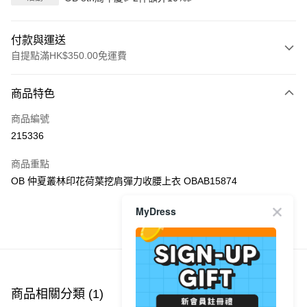
付款與運送
自提點滿HK$350.00免運費
付款方式
商品特色
信用卡
商品編號
Apple Pay
215336
AlipayHK
商品重點
PayMe
OB 仲夏叢林印花荷葉挖肩彈力收腰上衣 OBAB15874
WeChat Pay
MyDress
商品推薦
送貨方式
付款後順豐自助櫃
每筆HK$40.00，滿HK$350.00或以上免運費
商品相關分類 (1)
付款後順豐站及營業點