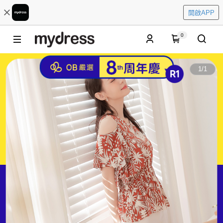
開啟APP
0
1
/
1