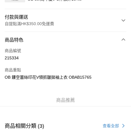
付款與運送
自提點滿HK$350.00免運費
付款方式
商品特色
信用卡
商品編號
Apple Pay
215334
AlipayHK
商品重點
PayMe
OB 鏤空蕾絲印花V領抓皺拋袖上衣 OBAB15765
WeChat Pay
商品推薦
送貨方式
付款後順豐自助櫃
每筆HK$40.00，滿HK$350.00或以上免運費
商品相關分類 (3)
查看全部
付款後順豐站及營業點