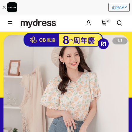
開啟APP
0
1
/
1