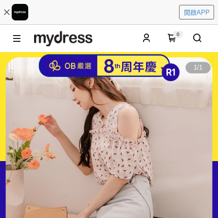
開啟APP
0
1
/
1