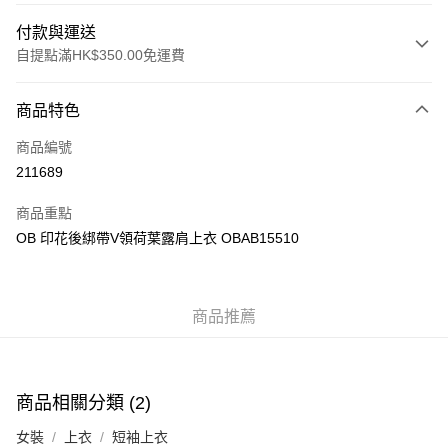
付款與運送
自提點滿HK$350.00免運費
付款方式
商品特色
信用卡
商品編號
Apple Pay
211689
AlipayHK
商品重點
PayMe
OB 印花後綁帶V領荷葉露肩上衣 OBAB15510
WeChat Pay
商品推薦
送貨方式
付款後順豐自助櫃
每筆HK$40.00，滿HK$350.00或以上免運費
商品相關分類 (2)
付款後順豐站及營業點
女裝
上衣
短袖上衣
每筆HK$40.00，滿HK$350.00或以上免運費