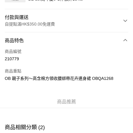
付款與運送
自提點滿HK$350.00免運費
付款方式
商品特色
信用卡
商品編號
Apple Pay
210779
AlipayHK
商品重點
PayMe
OB 親子系列～高含棉方領收腰綁帶花卉連身裙 OBQA1268
WeChat Pay
商品推薦
送貨方式
付款後順豐自助櫃
每筆HK$40.00，滿HK$350.00或以上免運費
商品相關分類 (2)
付款後順豐站及營業點