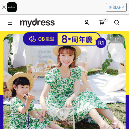
開啟APP
0
1
/
1