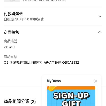
付款與運送
自提點滿HK$350.00免運費
付款方式
商品特色
信用卡
商品編號
Apple Pay
210461
AlipayHK
商品重點
PayMe
OB 浪漫典雅滿版印花開衩內裡A字長裙 OBCA2332
WeChat Pay
MyDress
商品推薦
送貨方式
付款後順豐自助櫃
每筆HK$40.00，滿HK$350.00或以上免運費
商品相關分類 (2)
付款後順豐站及營業點