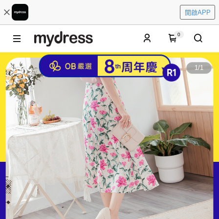
開啟APP
0
1
/
1