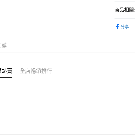
商品相關分
WeChat P
女裝
上
分享
送貨方式
穿搭主題
付款後順
推薦
每筆HK$4
付款後順
每筆HK$4
類熱賣
全店暢銷排行
付款後順
每筆HK$4
付款後其
每筆HK$4
順豐速遞 /
每筆HK$4