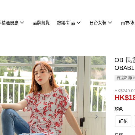
🌟精選優惠
品牌總覽
熱銷/新品
日台女裝
內衣/
OB 
OBAB1
自提點滿HK
HK$249.0
HK$18
顏色
紅花