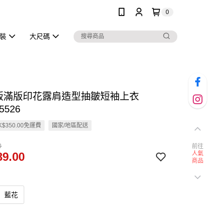
0
泳裝
大尺碼
長版滿版印花露肩造型抽皺短袖上衣
5526
$350.00免運費
國家/地區配送
0
前往
9.00
人氣
商品
藍花