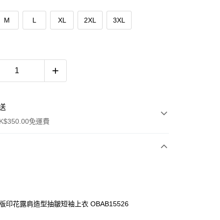
M
L
XL
2XL
3XL
送
$350.00免運費
滿版印花露肩造型抽皺短袖上衣 OBAB15526