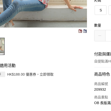
尺碼
S
數量
付款與運
自提點滿HK
適用活動
付款方式
商品特色
HK$188.00 優惠券，立即領取
券
信用卡
商品編號
209932
Apple Pay
商品重點
AlipayHK
OB 長版
PayMe