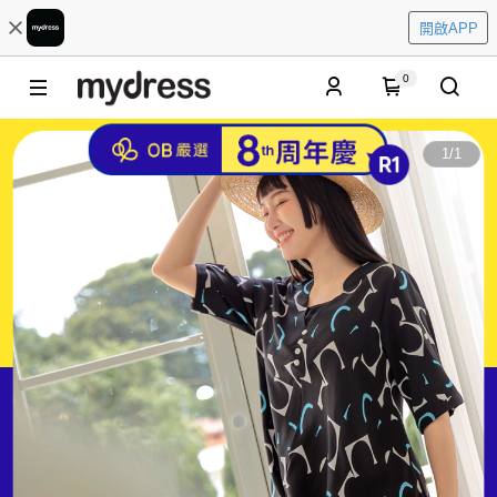
開啟APP
0
1
/
1