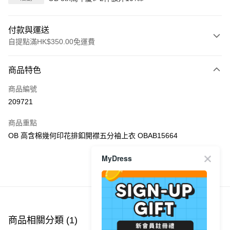
付款與運送
自提點滿HK$350.00免運費
付款方式
商品特色
信用卡
商品編號
Apple Pay
209721
AlipayHK
商品重點
PayMe
OB 高含棉幾何印花排釦開襟五分袖上衣 OBAB15664
WeChat Pay
MyDress
商品推薦
送貨方式
付款後順豐自助櫃
每筆HK$40.00，滿HK$350.00或以上免運費
商品相關分類 (1)
付款後順豐站及營業點