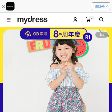
開啟APP
0
1
/
1