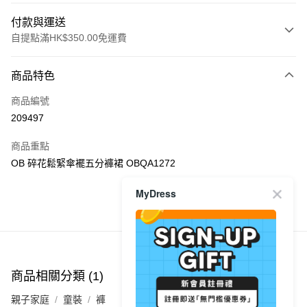
付款與運送
自提點滿HK$350.00免運費
付款方式
商品特色
信用卡
商品編號
Apple Pay
209497
AlipayHK
商品重點
PayMe
OB 碎花鬆緊傘襬五分褲裙 OBQA1272
WeChat Pay
MyDress
商品推薦
送貨方式
付款後順豐自助櫃
每筆HK$40.00，滿HK$350.00或以上免運費
商品相關分類 (1)
付款後順豐站及營業點
親子家庭
童裝
褲
每筆HK$40.00，滿HK$350.00或以上免運費