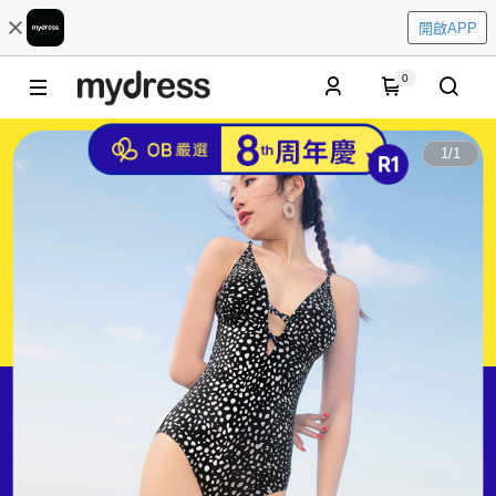
開啟APP
0
1
/
1