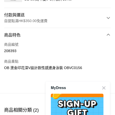
付款與運送
自提點滿HK$350.00免運費
付款方式
商品特色
信用卡
商品編號
Apple Pay
208393
AlipayHK
商品重點
PayMe
OB 燙金印花深V設計款性感連身泳裝 OBVC0156
WeChat Pay
MyDress
商品推薦
送貨方式
付款後順豐自助櫃
每筆HK$40.00，滿HK$350.00或以上免運費
商品相關分類 (2)
付款後順豐站及營業點