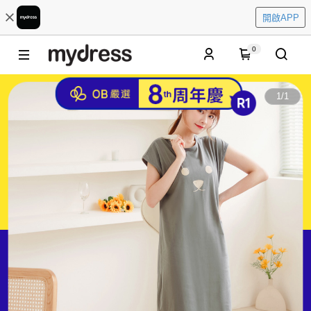
開啟APP
0
1
/
1