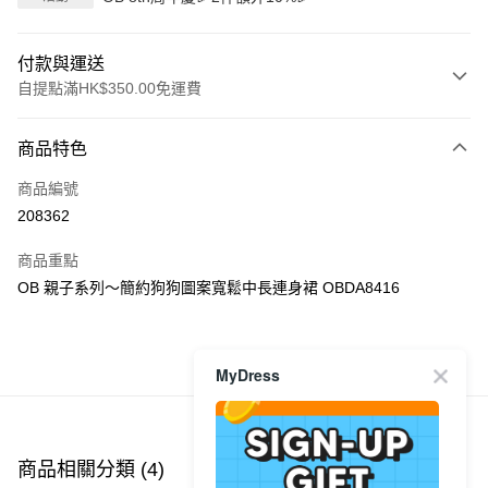
付款與運送
自提點滿HK$350.00免運費
付款方式
商品特色
信用卡
商品編號
Apple Pay
208362
AlipayHK
商品重點
PayMe
OB 親子系列～簡約狗狗圖案寬鬆中長連身裙 OBDA8416
WeChat Pay
商品推薦
MyDress
送貨方式
付款後順豐自助櫃
每筆HK$40.00，滿HK$350.00或以上免運費
商品相關分類 (4)
查看全部
付款後順豐站及營業點