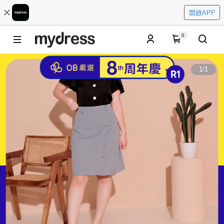
開啟APP
0
1
/
1