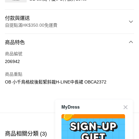
付款與運送
自提點滿HK$350.00免運費
付款方式
商品特色
信用卡
商品編號
Apple Pay
206942
AlipayHK
商品重點
PayMe
OB 小千鳥格紋後鬆緊斜裁H-LINE中長裙 OBCA2372
WeChat Pay
商品推薦
MyDress
送貨方式
付款後順豐自助櫃
每筆HK$40.00，滿HK$350.00或以上免運費
商品相關分類 (3)
查看全部
付款後順豐站及營業點