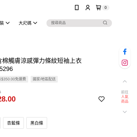
0
泳裝
大尺碼
高含棉觸膚涼感彈力條紋短袖上衣
5296
$350.00免運費
國家/地區配送
0
前往
8.00
人氣
商品
杏藍條
黑白條