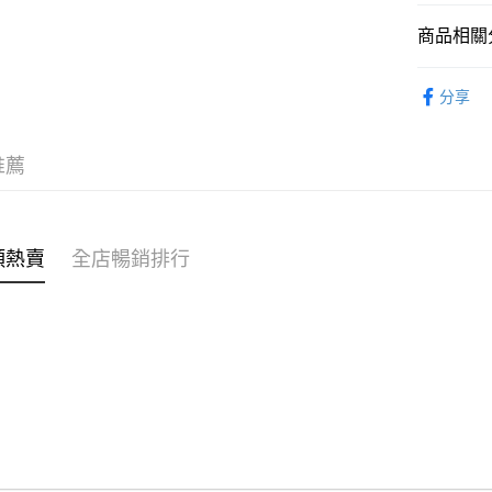
商品相關分
WeChat P
女裝
上
分享
送貨方式
不易系列
付款後順
穿搭主題
推薦
每筆HK$4
穿搭主題
付款後順
每筆HK$4
類熱賣
全店暢銷排行
付款後順
每筆HK$4
付款後其
每筆HK$4
順豐速遞 /
每筆HK$4