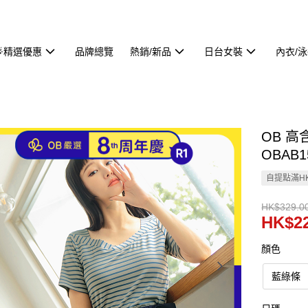
🌟精選優惠
品牌總覽
熱銷/新品
日台女裝
內衣/
OB 
OBAB1
自提點滿HK
HK$329.0
HK$22
顏色
藍綠條