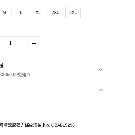
M
L
XL
2XL
3XL
送
$350.00免運費
棉觸膚涼感彈力條紋短袖上衣 OBAB15296