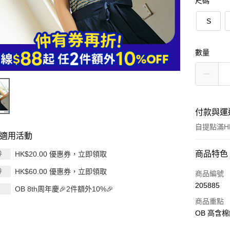
尺碼
S
數量
付款與運
自提點滿HK
適用活動
付款方式
商品特色
HK$20.00 優惠券，立即領取
券
HK$60.00 優惠券，立即領取
券
信用卡
商品編號
205885
OB 8th周年慶🎉2件額外10%🎉
Apple Pay
商品重點
AlipayHK
OB 高含
PayMe