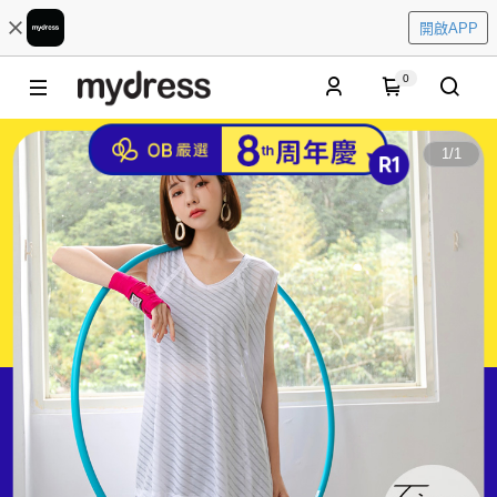
開啟APP
0
1
/
1