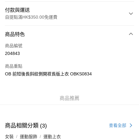
付款與運送
自提點滿HK$350.00免運費
付款方式
商品特色
信用卡
商品編號
Apple Pay
204843
AlipayHK
商品重點
PayMe
OB 前短後長斜紋側開衩長版上衣 OBKS0834
WeChat Pay
商品推薦
送貨方式
付款後順豐自助櫃
每筆HK$40.00，滿HK$350.00或以上免運費
商品相關分類 (3)
查看全部
付款後順豐站及營業點
女裝
運動服飾
運動上衣
每筆HK$40.00，滿HK$350.00或以上免運費