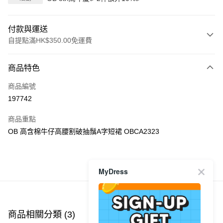
付款與運送
自提點滿HK$350.00免運費
付款方式
商品特色
信用卡
商品編號
Apple Pay
197742
AlipayHK
商品重點
PayMe
OB 高含棉牛仔高腰割破抽鬚A字短裙 OBCA2323
WeChat Pay
商品推薦
MyDress
送貨方式
付款後順豐自助櫃
每筆HK$40.00，滿HK$350.00或以上免運費
商品相關分類 (3)
查看全部
付款後順豐站及營業點