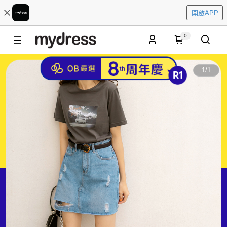
開啟APP
0
1
/
1