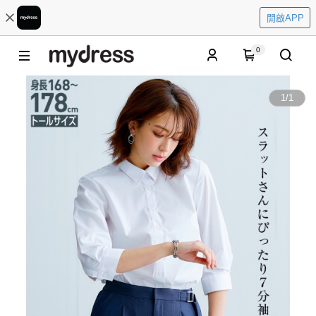
開啟APP
0
1
/
1