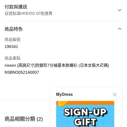
付款與運送
自提點滿HK$350.00免運費
付款方式
商品特色
信用卡
商品編號
Apple Pay
196341
AlipayHK
商品重點
PayMe
nissen [高挑尺寸]防變形7分袖基本款襯衫 (日本女裝大尺碼)
NSBNO0521A0007
WeChat Pay
送貨方式
MyDress
商品推薦
付款後順豐自助櫃
每筆HK$40.00，滿HK$350.00或以上免運費
付款後順豐站及營業點
商品相關分類 (2)
每筆HK$40.00，滿HK$350.00或以上免運費