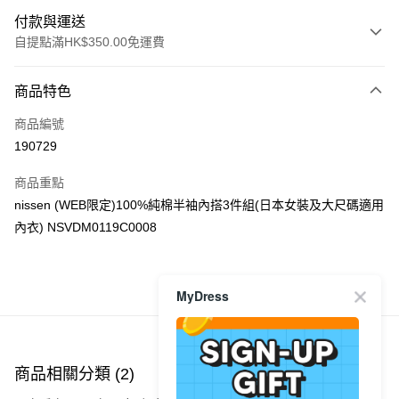
付款與運送
自提點滿HK$350.00免運費
付款方式
商品特色
信用卡
商品編號
Apple Pay
190729
AlipayHK
商品重點
PayMe
nissen (WEB限定)100%純棉半袖內搭3件組(日本女裝及大尺碼適用
內衣) NSVDM0119C0008
WeChat Pay
送貨方式
MyDress
商品推薦
付款後順豐自助櫃
每筆HK$40.00，滿HK$350.00或以上免運費
付款後順豐站及營業點
商品相關分類 (2)
每筆HK$40.00，滿HK$350.00或以上免運費