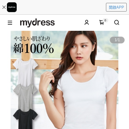
開啟APP
0
1
/
1