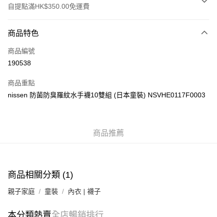
自提點滿HK$350.00免運費
付款方式
商品特色
信用卡
商品編號
Apple Pay
190538
AlipayHK
商品重點
PayMe
nissen 防菌防臭羅紋水手襪10雙組 (日本童裝) NSVHE0117F0003
WeChat Pay
商品推薦
送貨方式
付款後順豐自助櫃
每筆HK$40.00，滿HK$350.00或以上免運費
商品相關分類 (1)
付款後順豐站及營業點
親子家庭
童裝
內衣 | 襪子
每筆HK$40.00，滿HK$350.00或以上免運費
付款後順豐合作便利店
本分類熱賣
全店暢銷排行