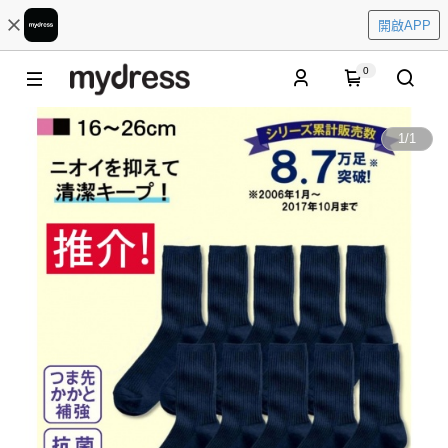
開啟APP
0
1
/
1