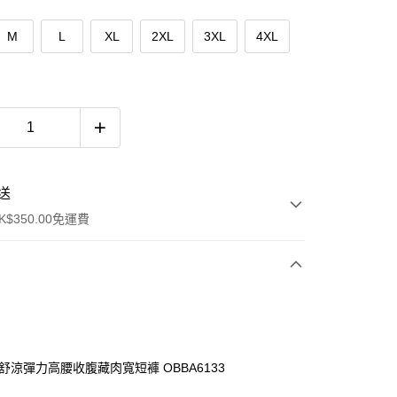
M
L
XL
2XL
3XL
4XL
送
$350.00免運費
．舒涼彈力高腰收腹藏肉寬短褲 OBBA6133