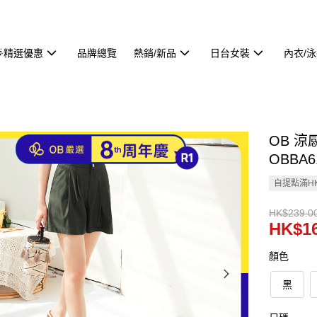
🌟精選優惠
品牌總覽
熱銷/新品
日台女裝
內衣/
OB 
OBBA6
自提點滿HK
HK$239.0
HK$16
顏色
黑