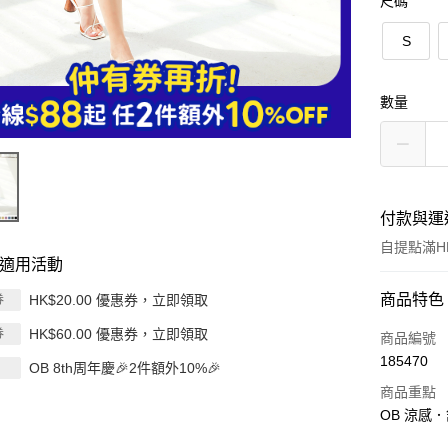
尺碼
S
數量
付款與運
自提點滿HK
適用活動
付款方式
商品特色
HK$20.00 優惠券，立即領取
券
HK$60.00 優惠券，立即領取
券
信用卡
商品編號
185470
OB 8th周年慶🎉2件額外10%🎉
Apple Pay
商品重點
AlipayHK
OB 涼感
PayMe