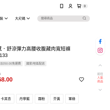
0
泳裝
大尺碼
涼感．舒涼彈力高腰收腹藏肉寬短褲
133
$350.00免運費
國家/地區配送
0
前往
8.00
人氣
商品
卡其杏
丹寧藍
霧粉
芥黃
軍綠