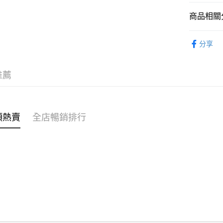
商品相關分
WeChat P
女裝
褲
分享
送貨方式
不易系列
付款後順
穿搭主題
推薦
每筆HK$4
穿搭主題
付款後順
🌶️全網熱辣
每筆HK$4
類熱賣
全店暢銷排行
穿搭主題
付款後順
每筆HK$4
付款後其
每筆HK$4
順豐速遞 /
每筆HK$4