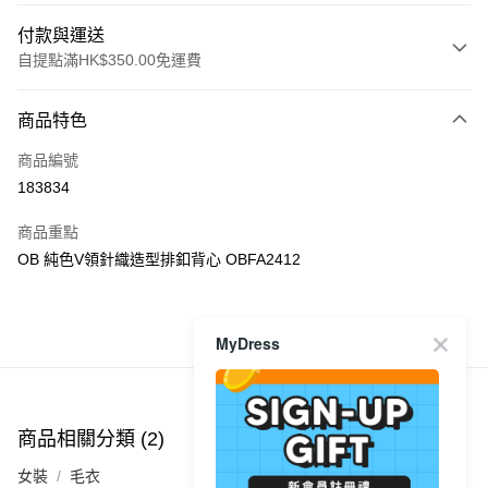
付款與運送
自提點滿HK$350.00免運費
付款方式
商品特色
信用卡
商品編號
Apple Pay
183834
AlipayHK
商品重點
PayMe
OB 純色V領針織造型排釦背心 OBFA2412
WeChat Pay
MyDress
商品推薦
送貨方式
付款後順豐自助櫃
每筆HK$40.00，滿HK$350.00或以上免運費
商品相關分類 (2)
付款後順豐站及營業點
女裝
毛衣
每筆HK$40.00，滿HK$350.00或以上免運費