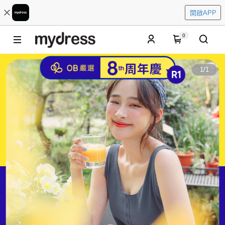
開啟APP
0
1
/
1