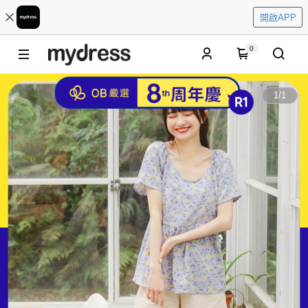
開啟APP
0
1
/
1