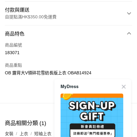
付款與運送
自提點滿HK$350.00免運費
付款方式
商品特色
信用卡
商品編號
Apple Pay
183071
AlipayHK
商品重點
PayMe
OB 露背大V領碎花雪紡長版上衣 OBAB14924
WeChat Pay
MyDress
商品推薦
送貨方式
付款後順豐自助櫃
每筆HK$40.00，滿HK$350.00或以上免運費
商品相關分類 (1)
付款後順豐站及營業點
女裝
上衣
短袖上衣
每筆HK$40.00，滿HK$350.00或以上免運費