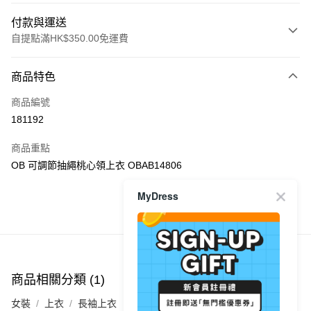
付款與運送
自提點滿HK$350.00免運費
付款方式
商品特色
信用卡
商品編號
Apple Pay
181192
AlipayHK
商品重點
PayMe
OB 可調節抽繩桃心領上衣 OBAB14806
WeChat Pay
MyDress
商品推薦
送貨方式
付款後順豐自助櫃
每筆HK$40.00，滿HK$350.00或以上免運費
商品相關分類 (1)
付款後順豐站及營業點
女裝
上衣
長袖上衣
每筆HK$40.00，滿HK$350.00或以上免運費