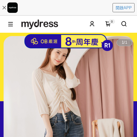
開啟APP
0
1
/
1