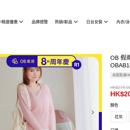
🌟精選優惠
品牌總覽
熱銷/新品
日台女裝
內衣/
OB 
OBAB1
自提點滿HK
HK$279.0
HK$20
顏色
花灰