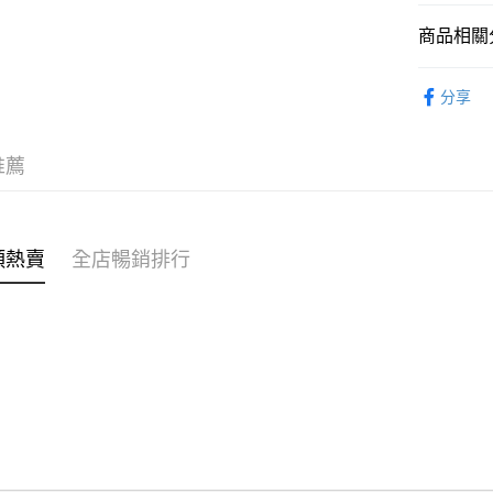
商品相關分
WeChat P
女裝
上
分享
送貨方式
付款後順
推薦
每筆HK$4
付款後順
每筆HK$4
類熱賣
全店暢銷排行
付款後順
每筆HK$4
付款後其
每筆HK$4
順豐速遞 /
每筆HK$4