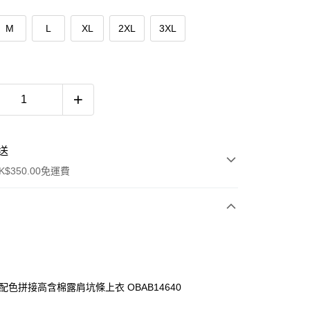
M
L
XL
2XL
3XL
送
$350.00免運費
件配色拼接高含棉露肩坑條上衣 OBAB14640