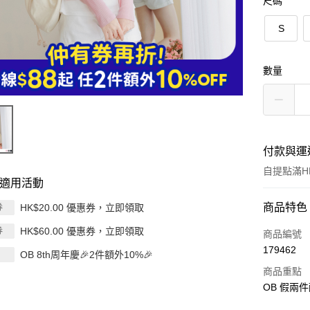
尺碼
S
數量
付款與運
自提點滿HK
適用活動
付款方式
商品特色
HK$20.00 優惠券，立即領取
券
HK$60.00 優惠券，立即領取
券
信用卡
商品編號
179462
OB 8th周年慶🎉2件額外10%🎉
Apple Pay
商品重點
AlipayHK
OB 假兩
PayMe