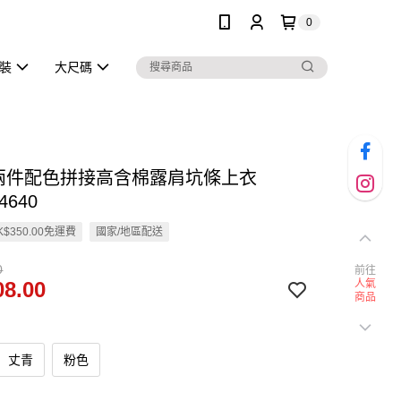
0
泳裝
大尺碼
假兩件配色拼接高含棉露肩坑條上衣
4640
$350.00免運費
國家/地區配送
0
前往
8.00
人氣
商品
丈青
粉色