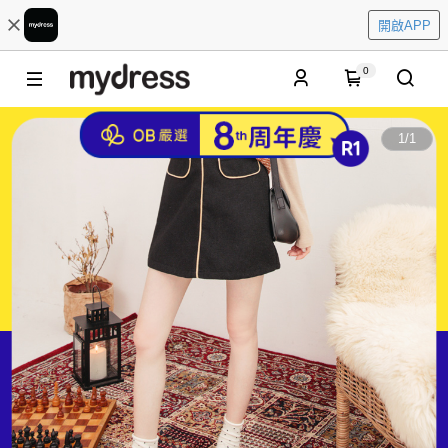
開啟APP
0
1
/
1