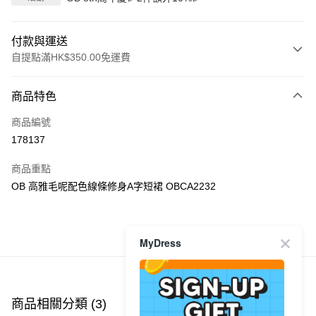
付款與運送
自提點滿HK$350.00免運費
付款方式
商品特色
信用卡
商品編號
Apple Pay
178137
AlipayHK
商品重點
PayMe
OB 高雅毛呢配色線條修身A字短裙 OBCA2232
WeChat Pay
商品推薦
MyDress
送貨方式
付款後順豐自助櫃
每筆HK$40.00，滿HK$350.00或以上免運費
商品相關分類 (3)
查看全部
付款後順豐站及營業點