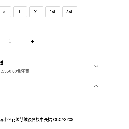
M
L
XL
2XL
3XL
送
$350.00免運費
浪漫小碎花燈芯絨後開衩中長裙 OBCA2209