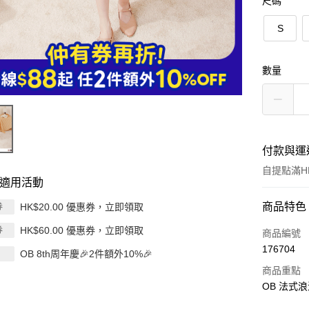
尺碼
S
數量
付款與運
自提點滿HK
適用活動
付款方式
商品特色
HK$20.00 優惠券，立即領取
券
HK$60.00 優惠券，立即領取
券
信用卡
商品編號
176704
OB 8th周年慶🎉2件額外10%🎉
Apple Pay
商品重點
AlipayHK
OB 法式
PayMe