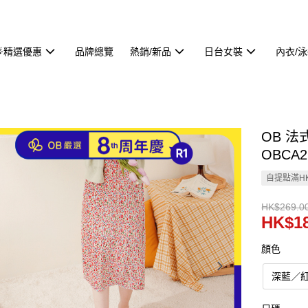
🌟精選優惠
品牌總覽
熱銷/新品
日台女裝
內衣/
OB 
OBCA2
自提點滿HK
HK$269.0
HK$18
顏色
深藍／