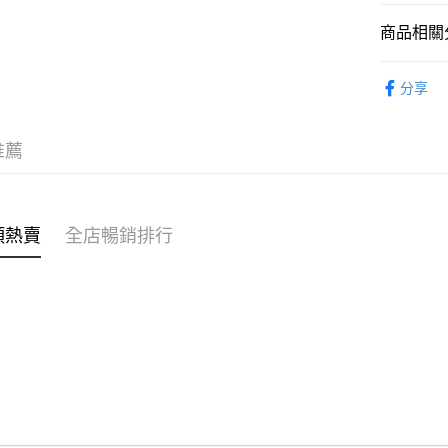
商品相關分
WeChat P
女裝
裙
分享
送貨方式
付款後順
推薦
每筆HK$4
付款後順
每筆HK$4
類熱賣
全店暢銷排行
付款後順
每筆HK$4
付款後其
每筆HK$4
順豐速遞 /
每筆HK$4