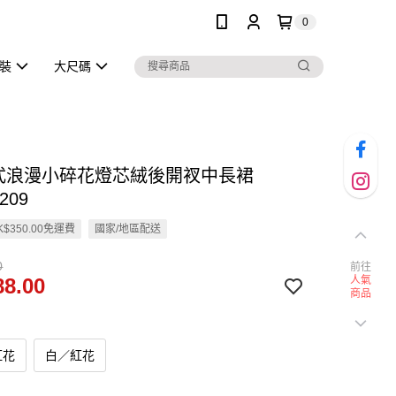
0
泳裝
大尺碼
法式浪漫小碎花燈芯絨後開衩中長裙
209
$350.00免運費
國家/地區配送
0
前往
8.00
人氣
商品
紅花
白／紅花