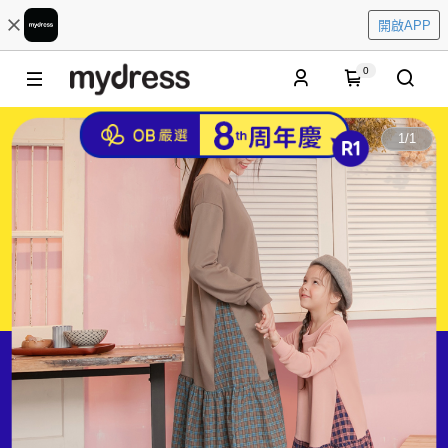
開啟APP
0
1
/
1