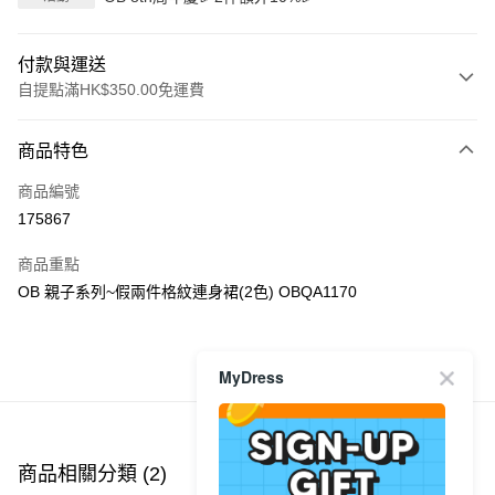
付款與運送
自提點滿HK$350.00免運費
付款方式
商品特色
信用卡
商品編號
Apple Pay
175867
AlipayHK
商品重點
PayMe
OB 親子系列~假兩件格紋連身裙(2色) OBQA1170
WeChat Pay
MyDress
商品推薦
送貨方式
付款後順豐自助櫃
每筆HK$40.00，滿HK$350.00或以上免運費
商品相關分類 (2)
付款後順豐站及營業點