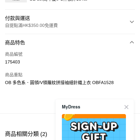
付款與運送
自提點滿HK$350.00免運費
付款方式
商品特色
信用卡
商品編號
Apple Pay
175403
AlipayHK
商品重點
PayMe
OB 多色系．圓領/V領羅紋拼接袖細針織上衣 OBFA1528
WeChat Pay
MyDress
商品推薦
送貨方式
付款後順豐自助櫃
每筆HK$40.00，滿HK$350.00或以上免運費
商品相關分類 (2)
付款後順豐站及營業點