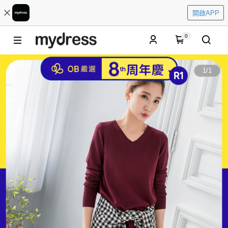
開啟APP
0
1
/
1