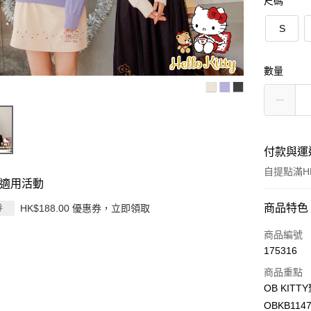
尺碼
S
數量
付款與運
自提點滿HK
適用活動
付款方式
商品特色
HK$188.00 優惠券，立即領取
券
信用卡
商品編號
175316
Apple Pay
商品重點
AlipayHK
OB KI
OBKB114
PayMe