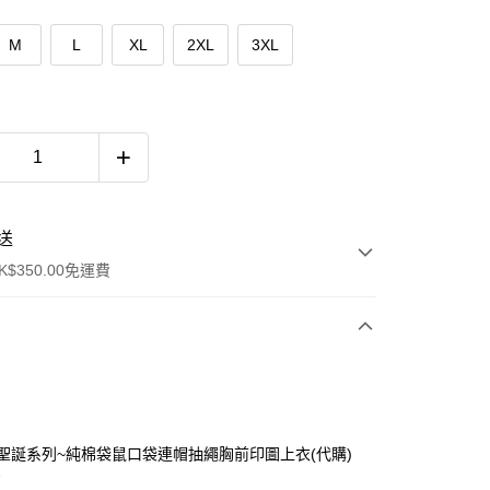
M
L
XL
2XL
3XL
送
$350.00免運費
TTY聖誕系列~純棉袋鼠口袋連帽抽繩胸前印圖上衣(代購)
7