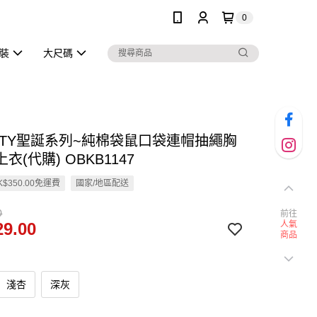
0
泳裝
大尺碼
ITTY聖誕系列~純棉袋鼠口袋連帽抽繩胸
衣(代購) OBKB1147
$350.00免運費
國家/地區配送
0
前往
9.00
人氣
商品
淺杏
深灰