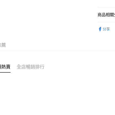
WeChat P
商品相關分
女裝
上
送貨方式
分享
🎀Hello 
付款後順
每筆HK$4
推薦
付款後順
每筆HK$4
類熱賣
全店暢銷排行
付款後順
每筆HK$4
付款後其
每筆HK$4
順豐速遞 /
每筆HK$4