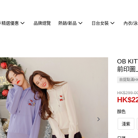
🌟精選優惠
品牌總覽
熱銷/新品
日台女裝
內衣/
OB K
前印圖上
自提點滿HK
HK$299.0
HK$22
顏色
淺紫