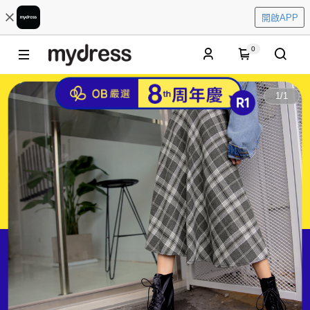
開啟APP
0
1
/
1