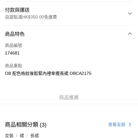
付款與運送
自提點滿HK$350.00免運費
付款方式
商品特色
信用卡
商品編號
Apple Pay
174681
AlipayHK
商品重點
PayMe
OB 配色格紋後鬆緊內裡傘擺長裙 OBCA2175
WeChat Pay
商品推薦
送貨方式
付款後順豐自助櫃
每筆HK$40.00，滿HK$350.00或以上免運費
商品相關分類 (3)
查看全部
付款後順豐站及營業點
女裝
裙
長裙
每筆HK$40.00，滿HK$350.00或以上免運費