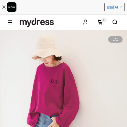
開啟APP
0
1
/
1