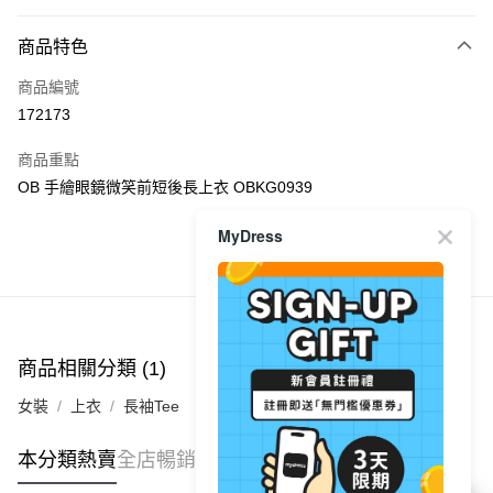
付款方式
商品特色
信用卡
商品編號
Apple Pay
172173
AlipayHK
商品重點
PayMe
OB 手繪眼鏡微笑前短後長上衣 OBKG0939
WeChat Pay
MyDress
商品推薦
送貨方式
付款後順豐自助櫃
每筆HK$40.00，滿HK$350.00或以上免運費
商品相關分類 (1)
付款後順豐站及營業點
女裝
上衣
長袖Tee
每筆HK$40.00，滿HK$350.00或以上免運費
付款後順豐合作便利店
本分類熱賣
全店暢銷排行
每筆HK$40.00，滿HK$350.00或以上免運費