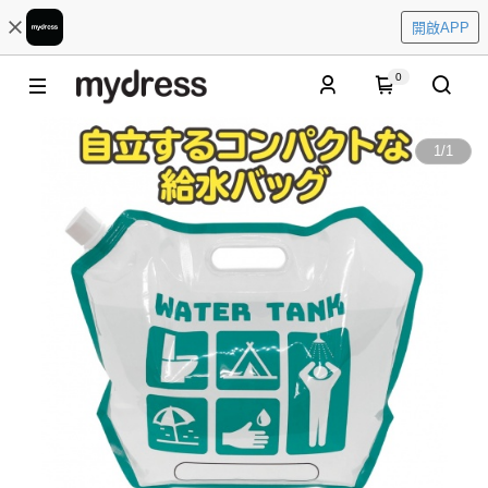
開啟APP
0
1
/
1