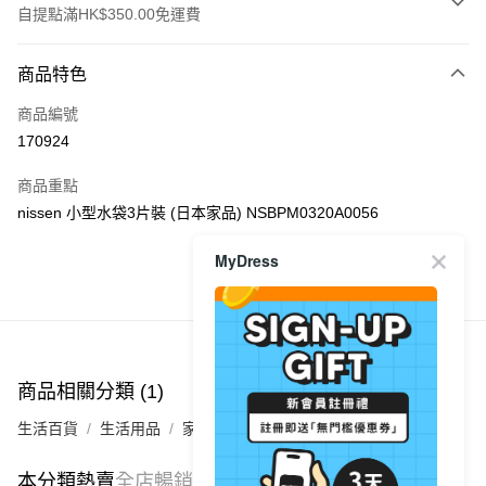
自提點滿HK$350.00免運費
付款方式
商品特色
信用卡
商品編號
Apple Pay
170924
AlipayHK
商品重點
PayMe
nissen 小型水袋3片裝 (日本家品) NSBPM0320A0056
WeChat Pay
MyDress
商品推薦
送貨方式
付款後順豐自助櫃
每筆HK$40.00，滿HK$350.00或以上免運費
商品相關分類 (1)
付款後順豐站及營業點
生活百貨
生活用品
家居用品
每筆HK$40.00，滿HK$350.00或以上免運費
付款後順豐合作便利店
本分類熱賣
全店暢銷排行