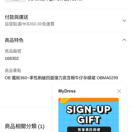
付款與運送
自提點滿HK$350.00免運費
付款方式
商品特色
信用卡
商品編號
Apple Pay
168302
AlipayHK
商品重點
PayMe
OB 魔術360~率性刷破四面彈力高含棉牛仔孕婦裙 OBMA0299
WeChat Pay
MyDress
商品推薦
送貨方式
付款後順豐自助櫃
每筆HK$40.00，滿HK$350.00或以上免運費
商品相關分類 (1)
付款後順豐站及營業點