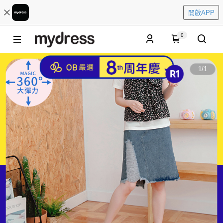
開啟APP
0
1
/
1