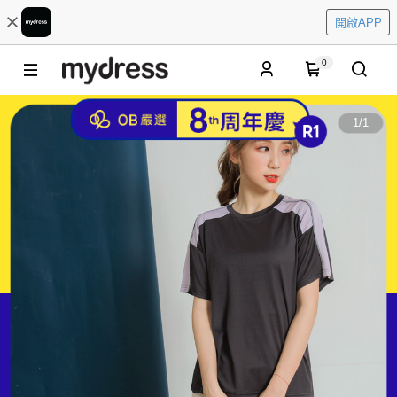
開啟APP
0
1
/
1