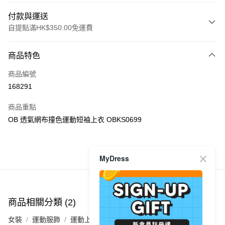
付款與運送
自提點滿HK$350.00免運費
付款方式
商品特色
信用卡
商品編號
Apple Pay
168291
AlipayHK
商品重點
PayMe
OB 透氣網布撞色運動短袖上衣 OBKS0699
WeChat Pay
MyDress
商品推薦
送貨方式
付款後順豐自助櫃
每筆HK$40.00，滿HK$350.00或以上免運費
商品相關分類 (2)
付款後順豐站及營業點
女裝
運動服飾
運動上衣
每筆HK$40.00，滿HK$350.00或以上免運費