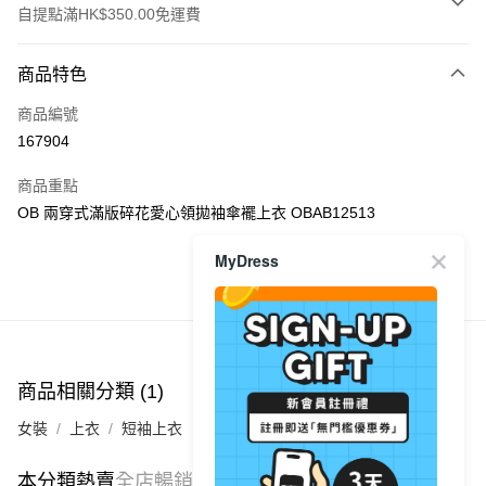
自提點滿HK$350.00免運費
付款方式
商品特色
信用卡
商品編號
Apple Pay
167904
AlipayHK
商品重點
PayMe
OB 兩穿式滿版碎花愛心領拋袖傘襬上衣 OBAB12513
WeChat Pay
MyDress
商品推薦
送貨方式
付款後順豐自助櫃
每筆HK$40.00，滿HK$350.00或以上免運費
商品相關分類 (1)
付款後順豐站及營業點
女裝
上衣
短袖上衣
每筆HK$40.00，滿HK$350.00或以上免運費
付款後順豐合作便利店
本分類熱賣
全店暢銷排行