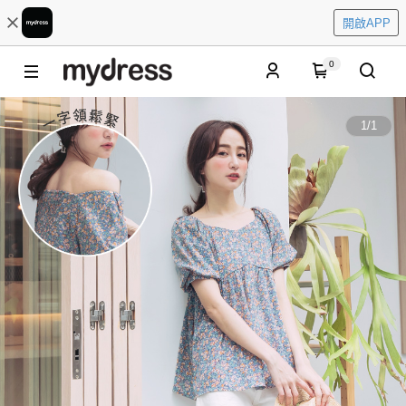
開啟APP
0
1
/
1