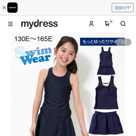
開啟APP
0
1
/
1