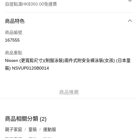
自提點滿HK$350.00免運費
付款方式
商品特色
信用卡
商品編號
Apple Pay
167555
AlipayHK
商品重點
PayMe
Nissen (更寬鬆尺寸)(制服泳裝)兩件式附安全褲泳裝(女孩) (日本童
裝) NSVUP0120B0014
WeChat Pay
送貨方式
商品推薦
付款後順豐自助櫃
每筆HK$40.00，滿HK$350.00或以上免運費
付款後順豐站及營業點
商品相關分類 (2)
每筆HK$40.00，滿HK$350.00或以上免運費
親子家庭
童裝
運動服
付款後順豐合作便利店