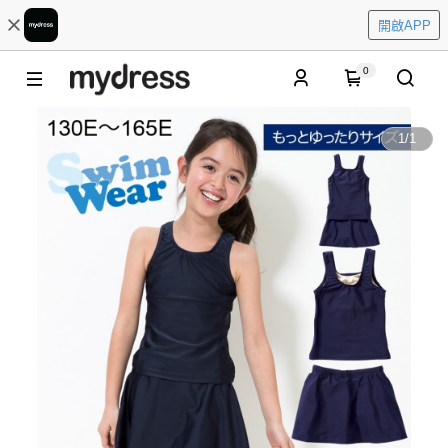
開啟APP
0
1
/
1