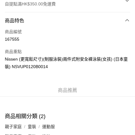
自提點滿HK$350.00免運費
付款方式
商品特色
信用卡
商品編號
Apple Pay
167555
AlipayHK
商品重點
PayMe
Nissen (更寬鬆尺寸)(制服泳裝)兩件式附安全褲泳裝(女孩) (日本童
裝) NSVUP0120B0014
WeChat Pay
送貨方式
商品推薦
付款後順豐自助櫃
每筆HK$40.00，滿HK$350.00或以上免運費
付款後順豐站及營業點
商品相關分類 (2)
每筆HK$40.00，滿HK$350.00或以上免運費
親子家庭
童裝
運動服
付款後順豐合作便利店