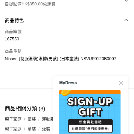
自提點滿HK$350.00免運費
付款方式
商品特色
信用卡
商品編號
Apple Pay
167550
AlipayHK
商品重點
PayMe
Nissen (制服泳裝)泳褲(男孩) (日本童裝) NSVUP0120B0007
WeChat Pay
商品推薦
MyDress
送貨方式
付款後順豐自助櫃
每筆HK$40.00，滿HK$350.00或以上免運費
商品相關分類 (3)
查看全部
付款後順豐站及營業點
親子家庭
童裝
運動服
每筆HK$40.00，滿HK$350.00或以上免運費
親子家庭
童裝
泳裝
付款後順豐合作便利店