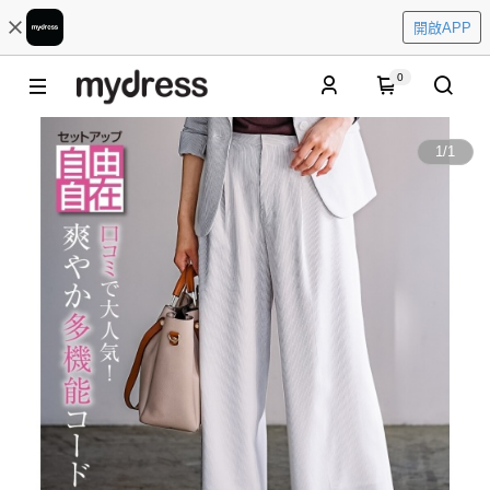
開啟APP
0
1
/
1