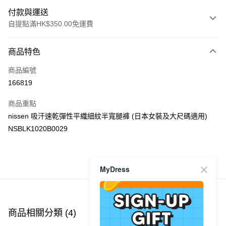
付款與運送
自提點滿HK$350.00免運費
付款方式
商品特色
信用卡
商品編號
Apple Pay
166819
AlipayHK
商品重點
PayMe
nissen 吸汗速乾彈性平織細紋半寬腿褲 (日本女裝及大尺碼適用)
NSBLK1020B0029
WeChat Pay
送貨方式
商品推薦
MyDress
付款後順豐自助櫃
每筆HK$40.00，滿HK$350.00或以上免運費
付款後順豐站及營業點
商品相關分類 (4)
查看全部
每筆HK$40.00，滿HK$350.00或以上免運費