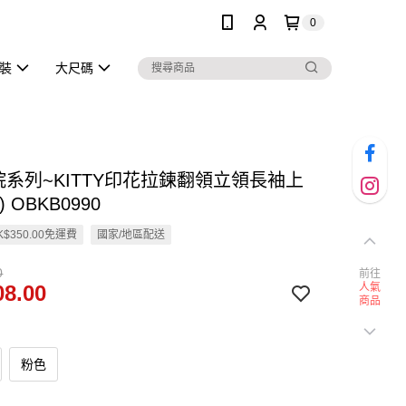
0
泳裝
大尺碼
院系列~KITTY印花拉鍊翻領立領長袖上
 OBKB0990
$350.00免運費
國家/地區配送
0
前往
8.00
人氣
商品
粉色