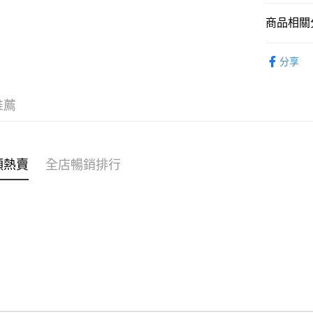
商品相關分
WeChat P
女裝
上
分享
送貨方式
🎀Hello 
付款後順
推薦
每筆HK$4
付款後順
每筆HK$4
類熱賣
全店暢銷排行
付款後順
每筆HK$4
付款後其
每筆HK$4
順豐速遞 /
每筆HK$4