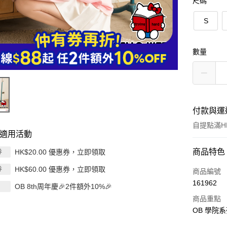
尺碼
S
數量
付款與運
自提點滿HK
適用活動
付款方式
商品特色
HK$20.00 優惠券，立即領取
券
HK$60.00 優惠券，立即領取
券
信用卡
商品編號
161962
OB 8th周年慶🎉2件額外10%🎉
Apple Pay
商品重點
AlipayHK
OB 學院系
PayMe