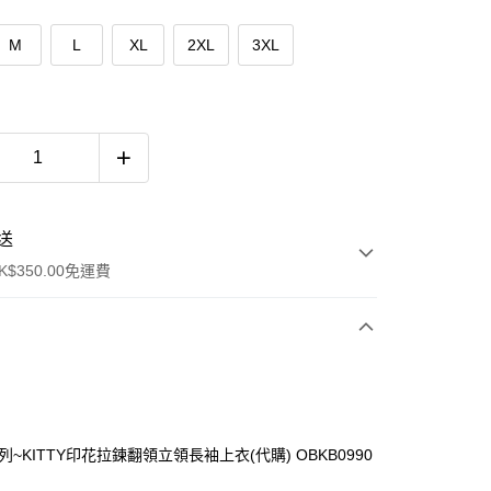
M
L
XL
2XL
3XL
送
$350.00免運費
列~KITTY印花拉鍊翻領立領長袖上衣(代購) OBKB0990