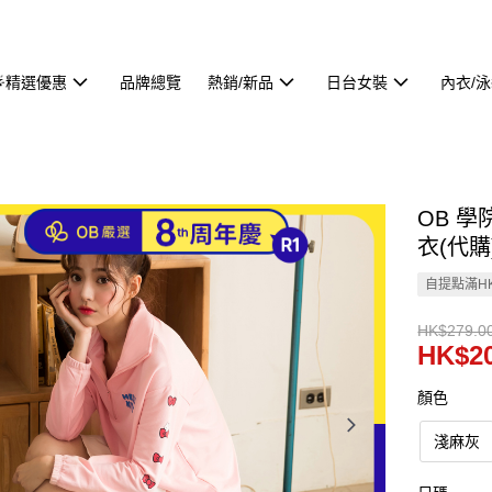
🌟精選優惠
品牌總覽
熱銷/新品
日台女裝
內衣/
OB 學
衣(代購)
自提點滿HK
HK$279.0
HK$20
顏色
淺麻灰