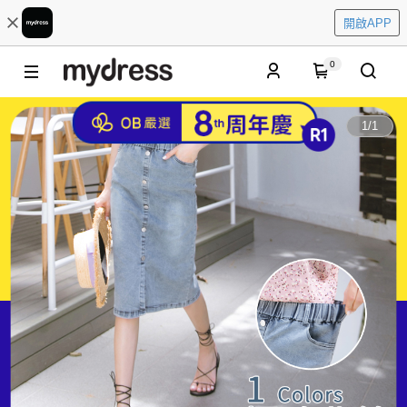
開啟APP
0
1
/
1