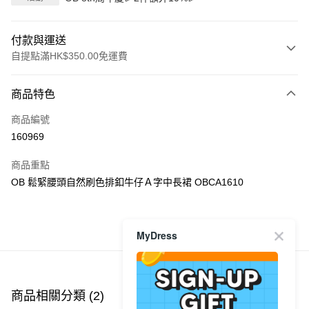
付款與運送
自提點滿HK$350.00免運費
付款方式
商品特色
信用卡
商品編號
Apple Pay
160969
AlipayHK
商品重點
PayMe
OB 鬆緊腰頭自然刷色排釦牛仔Ａ字中長裙 OBCA1610
WeChat Pay
MyDress
商品推薦
送貨方式
付款後順豐自助櫃
每筆HK$40.00，滿HK$350.00或以上免運費
商品相關分類 (2)
付款後順豐站及營業點