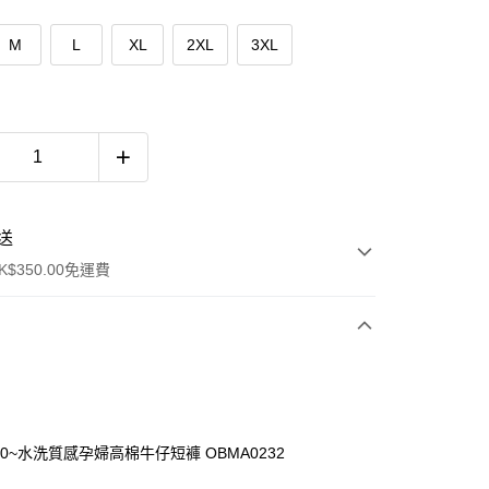
M
L
XL
2XL
3XL
送
$350.00免運費
60~水洗質感孕婦高棉牛仔短褲 OBMA0232