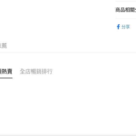
商品相關分
WeChat P
親子家庭
分享
送貨方式
付款後順
推薦
每筆HK$4
付款後順
每筆HK$4
類熱賣
全店暢銷排行
付款後順
每筆HK$4
付款後其
每筆HK$4
順豐速遞 /
每筆HK$4