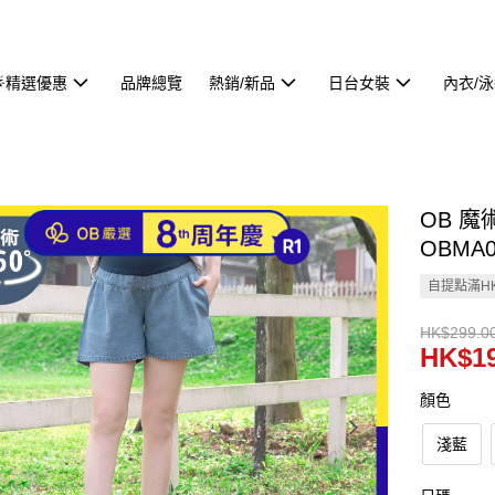
🌟精選優惠
品牌總覽
熱銷/新品
日台女裝
內衣/
OB 
OBMA0
自提點滿HK
HK$299.0
HK$19
顏色
淺藍