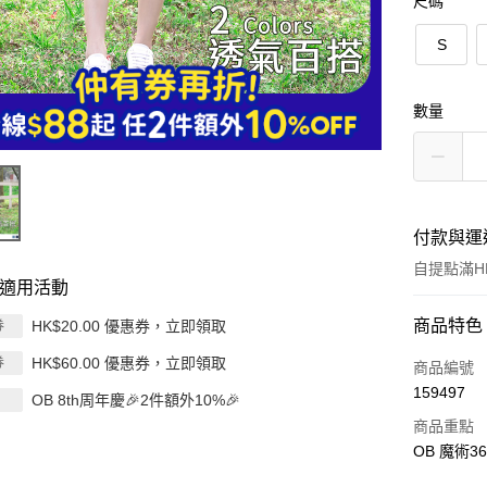
尺碼
S
數量
付款與運
自提點滿HK
適用活動
付款方式
商品特色
HK$20.00 優惠券，立即領取
券
HK$60.00 優惠券，立即領取
券
信用卡
商品編號
159497
OB 8th周年慶🎉2件額外10%🎉
Apple Pay
商品重點
AlipayHK
OB 魔術3
PayMe