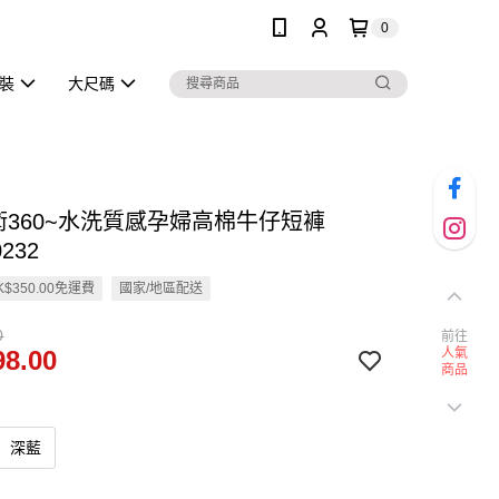
0
泳裝
大尺碼
魔術360~水洗質感孕婦高棉牛仔短褲
232
$350.00免運費
國家/地區配送
0
前往
8.00
人氣
商品
深藍