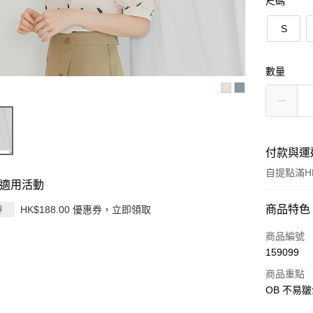
尺碼
S
數量
付款與運
自提點滿HK
適用活動
付款方式
商品特色
HK$188.00 優惠券，立即領取
券
信用卡
商品編號
159099
Apple Pay
商品重點
AlipayHK
OB 不易
PayMe