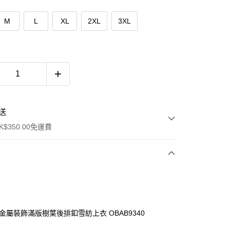
M
L
XL
2XL
3XL
送
$350.00免運費
皺金屬裝飾滿版樹葉後排釦雪紡上衣 OBAB9340