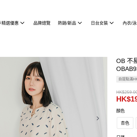
🌟精選優惠
品牌總覽
熱銷/新品
日台女裝
內衣/
OB 
OBAB9
自提點滿HK
HK$259.0
HK$19
顏色
杏色