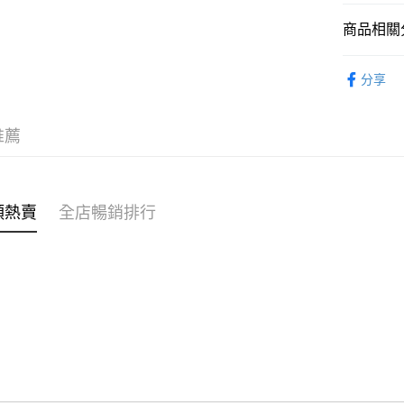
商品相關分
WeChat P
女裝
上
分享
送貨方式
不易系列
付款後順
推薦
每筆HK$4
付款後順
每筆HK$4
類熱賣
全店暢銷排行
付款後順
每筆HK$4
付款後其
每筆HK$4
順豐速遞 /
每筆HK$4