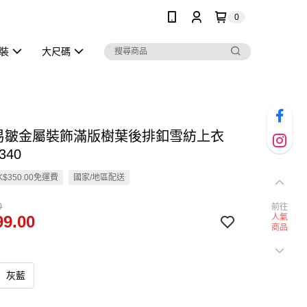
0
泳裝
大尺碼
不易皺金屬裝飾滿版樹葉後排釦雪紡上衣
340
$350.00免運費
國家/地區配送
0
前往
9.00
人氣
商品
灰藍