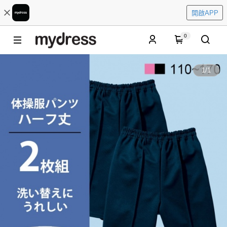
開啟APP
0
1
/
1