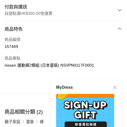
付款與運送
自提點滿HK$350.00免運費
付款方式
商品特色
信用卡
商品編號
Apple Pay
157469
AlipayHK
商品重點
PayMe
nissen 運動褲2條組 (日本童裝) NSVPN0117F0001
WeChat Pay
MyDress
商品推薦
送貨方式
付款後順豐自助櫃
每筆HK$40.00，滿HK$350.00或以上免運費
商品相關分類 (2)
付款後順豐站及營業點
親子家庭
童裝
褲
每筆HK$40.00，滿HK$350.00或以上免運費