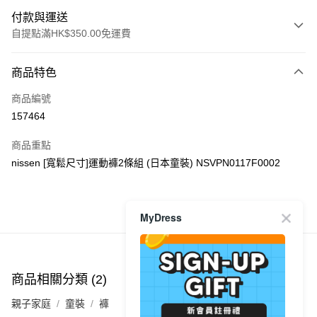
付款與運送
自提點滿HK$350.00免運費
付款方式
商品特色
信用卡
商品編號
Apple Pay
157464
AlipayHK
商品重點
PayMe
nissen [寬鬆尺寸]運動褲2條組 (日本童裝) NSVPN0117F0002
WeChat Pay
MyDress
商品推薦
送貨方式
付款後順豐自助櫃
每筆HK$40.00，滿HK$350.00或以上免運費
商品相關分類 (2)
付款後順豐站及營業點
親子家庭
童裝
褲
每筆HK$40.00，滿HK$350.00或以上免運費