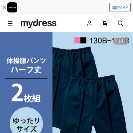
開啟APP
0
1
/
1