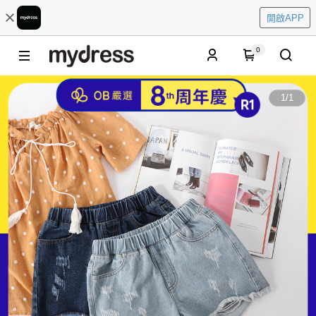
開啟APP
0
1
/
1