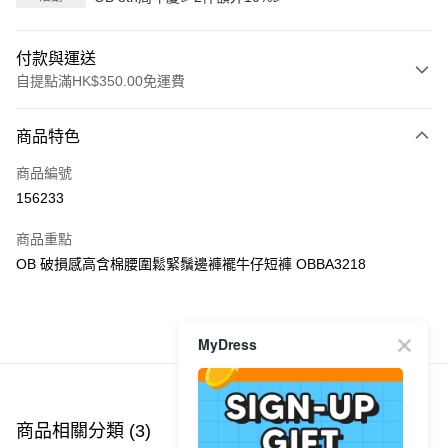
付款與運送
自提點滿HK$350.00免運費
付款方式
商品特色
信用卡
商品編號
Apple Pay
156233
AlipayHK
商品重點
PayMe
OB 破損感高含棉腰圍鬆緊鬚邊褲襬牛仔短褲 OBBA3218
WeChat Pay
商品推薦
MyDress
送貨方式
付款後順豐自助櫃
每筆HK$40.00，滿HK$350.00或以上免運費
商品相關分類 (3)
查看全部
付款後順豐站及營業點